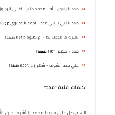
مدد يا رسول الله - محمد منير - اغانى للرسو
مدد يا نبي يا نبي مدد - احمد الكحلاوي
:
[ MB 2,720 (no duration) ]
لغيرك ما مددت يدا - ام كلثوم
:
[ 8:54 دقيقة ]
مدد - حكيم
:
[ 4:57 دقيقة ]
علي مدد الشوف - شهر زاد
:
[ 5:09 دقيقة ]
كلمات اغنية "مدد"
اللهم صل على سيدنا محمد يا أشرف خلق الل