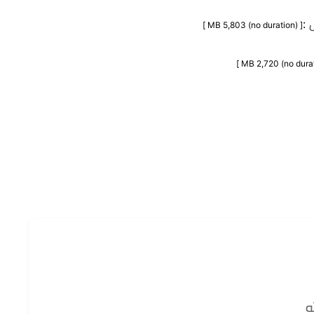
ل
:
[ MB 5,803 (no duration) ]
ه