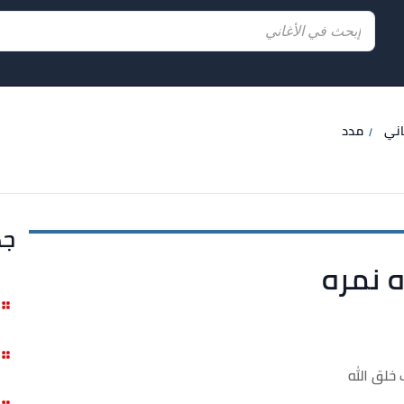
اني
مدد
جد
ه نمره
خلق الله