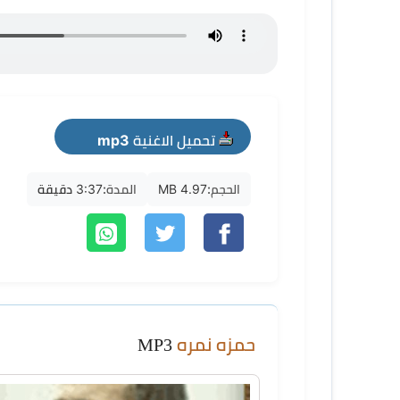
تحميل الاغنية mp3
الحجم:
4.97 MB
المدة:
3:37 دقيقة
حمزه نمره
MP3