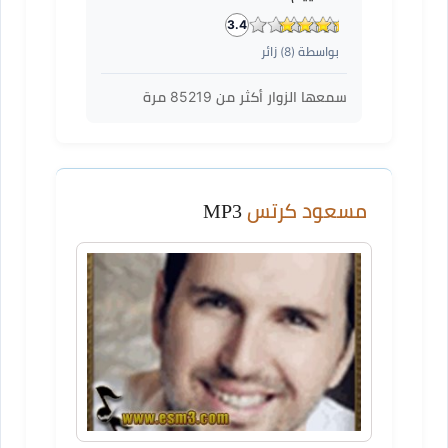
3.4
بواسطة (
8
) زائر
سمعها الزوار أكثر من
85219
مرة
مسعود كرتس
MP3