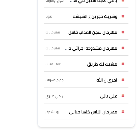
ياللي تعبنا سنين في هواه
جورج وسوف
وشربت حجرين ع الشيشه
هوبا
مهرجان سجن العذاب قافل
مهرجانات
مهرجان مشدوده اجزائي حربونى
مهرجانات
مشيت لك طريق
عامر منيب
امري ل الله
جورج وسوف
علي بالي
رامي صبري
مهرجان الناس كلها حبانى
ابو الشوق