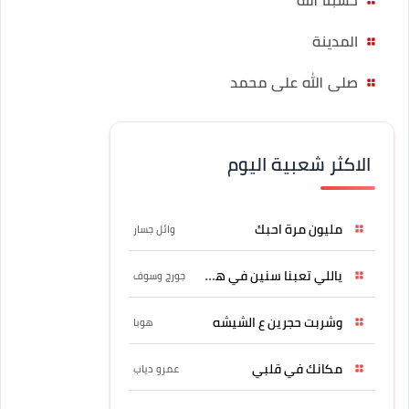
المدينة
صلى الله على محمد
الاكثر شعبية اليوم
مليون مرة احبك
وائل جسار
ياللي تعبنا سنين في هواه
جورج وسوف
وشربت حجرين ع الشيشه
هوبا
مكانك في قلبي
عمرو دياب