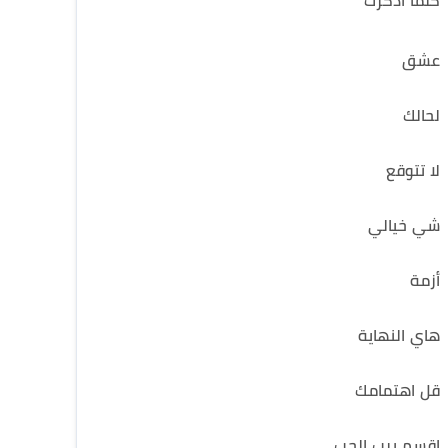
كلما اذكرك
عشق
لحالك
لا تتوقع
شي خيالي
أزمة
هاي النهاية
قل اهتمامك
اقسم برب الحب