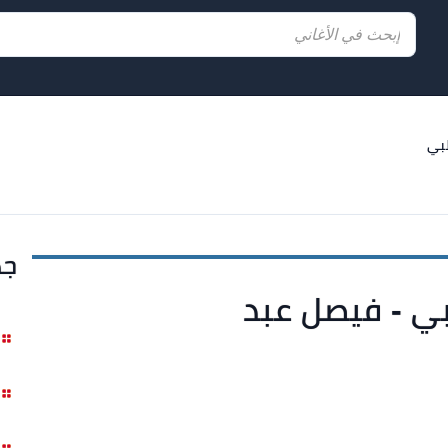
بي
جد
بي - فيصل عبد