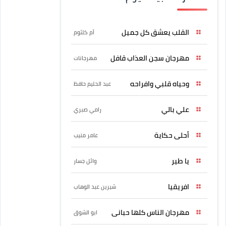
القلب يعشق كل جميل
أم كلثوم
مهرجان سجن العذاب قافل
مهرجانات
وحياه قلبي وافراحه
عبد الحليم حافظ
علي بالي
رامي صبري
أحلى حكاية
عامر منيب
يا طير
وائل جسار
افريقيا
شيرين عبد الوهاب
مهرجان الناس كلها حبانى
ابو الشوق