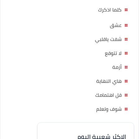
كلما اذكرك
عشق
شفت ياقلبي
لا تتوقع
أزمة
هاي النهاية
قل اهتمامك
شوف وتعلم
الاكثر شعبية اليوم