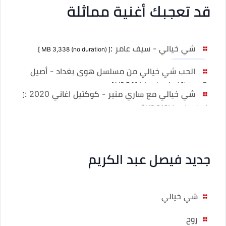
قد تعجبك أغنية مماثلة
شي خيالي - سيف عامر
:
[ MB 3,338 (no duration) ]
نسخ أخرى 1
الحب شي خيالي من مسلسل هوى بغداد - أصيل
هميم
:
[ MB 7,634 (no duration) ]
شي خيالي مع ساري منير - كوكتيل اغاني 2020
:
[
MB 5,151 (no duration) ]
جديد فيصل عبد الكريم
شي خيالي
روح