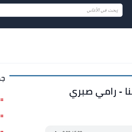
جد
نا - رامي صبري