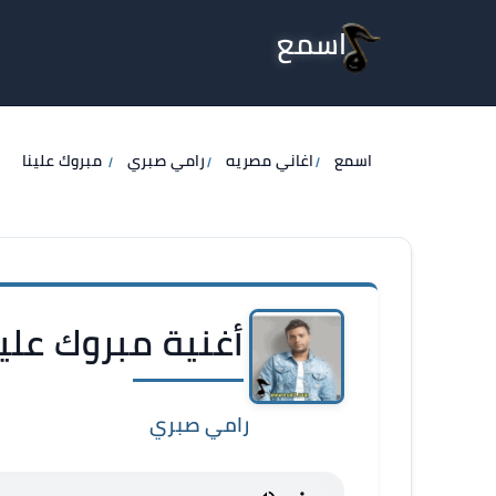
اسمع
اسمع
اغاني مصريه
رامي صبري
مبروك علينا
أغنية مبروك علي
رامي صبري