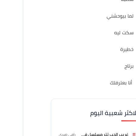
لما بيوحشني
سكت ليه
خطيرة
برتاح
أنا بعترفلك
لاكثر شعبية اليوم
غريب الحب تتر مسلسل فرصة
رامي صبري