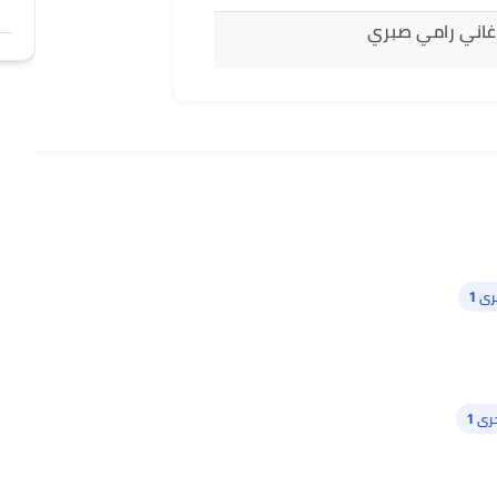
اغاني رامي صبري
ى 1
رى 1