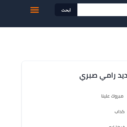
ابحث
يد رامي صبري
مبروك علينا
كداب