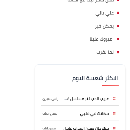
علي بالي
يمكن خير
مبروك علينا
لما نقرب
الاكثر شعبية اليوم
غريب الحب تتر مسلسل فرصة
رامي صبري
مكانك في قلبي
عمرو دياب
مهرجان سجن العذاب قافل
مهرجانات