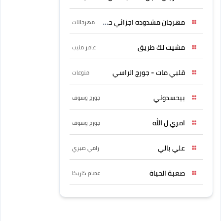
مهرجان مشدوده اجزائي حربونى
مهرجانات
مشيت لك طريق
عامر منيب
قلبي مات - جورج الراسي
منوعات
بيحسدوني
جورج وسوف
امري ل الله
جورج وسوف
علي بالي
رامي صبري
صعبة الحياة
عصام كاريكا