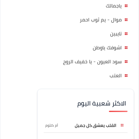
ياجمالك
موال - يم ثوب احمر
تايبين
اشوفك ياوطن
سود العيون - يا خفيف الروح
العتب
الاكثر شعبية اليوم
القلب يعشق كل جميل
أم كلثوم