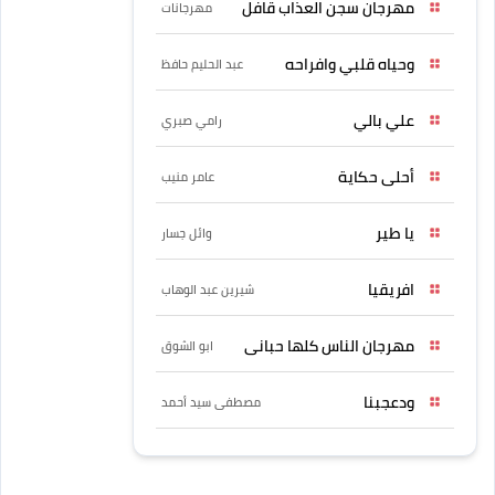
مهرجان سجن العذاب قافل
مهرجانات
وحياه قلبي وافراحه
عبد الحليم حافظ
علي بالي
رامي صبري
أحلى حكاية
عامر منيب
يا طير
وائل جسار
افريقيا
شيرين عبد الوهاب
مهرجان الناس كلها حبانى
ابو الشوق
ودعجبنا
مصطفى سيد أحمد