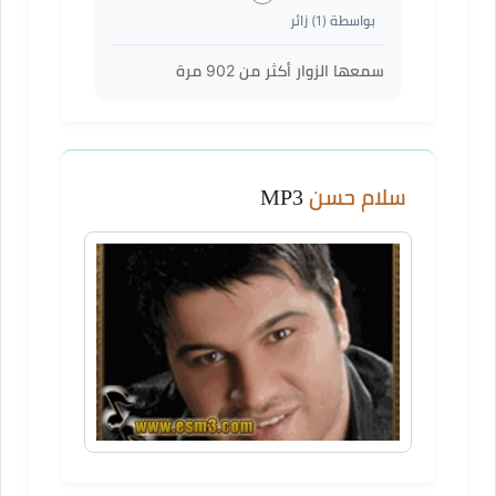
بواسطة (
1
) زائر
سمعها الزوار أكثر من
902
مرة
سلام حسن
MP3