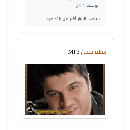
بواسطة (
1
) زائر
سمعها الزوار أكثر من
816
مرة
سلام حسن
MP3