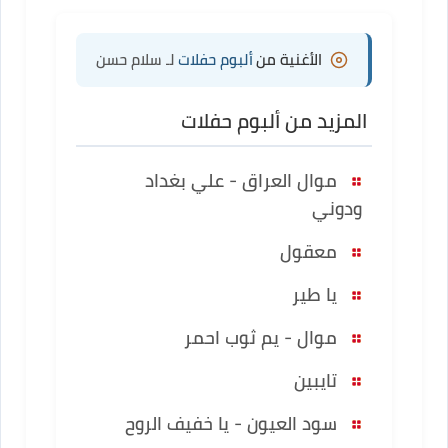
الأغنية من
ألبوم حفلات
لـ سلام حسن
المزيد من ألبوم حفلات
موال العراق - علي بغداد
ودوني
معقول
يا طير
موال - يم ثوب احمر
تايبين
سود العيون - يا خفيف الروح