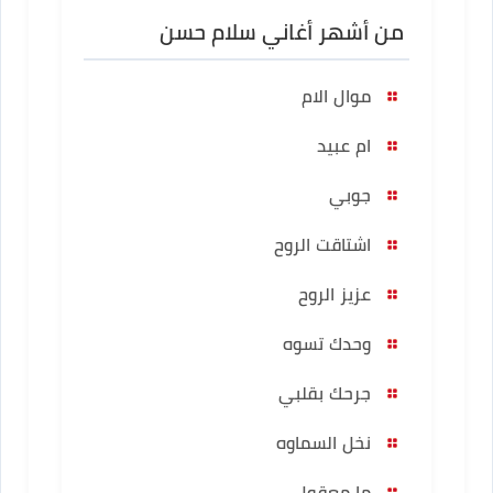
من أشهر أغاني سلام حسن
موال الام
ام عبيد
جوبي
اشتاقت الروح
عزيز الروح
وحدك تسوه
جرحك بقلبي
نخل السماوه
ما معقول