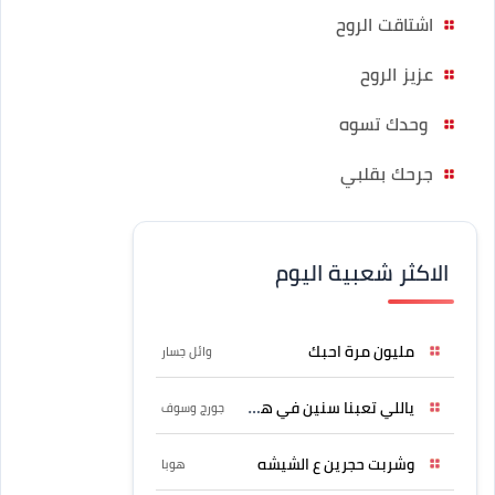
اشتاقت الروح
عزيز الروح
وحدك تسوه
جرحك بقلبي
الاكثر شعبية اليوم
مليون مرة احبك
وائل جسار
ياللي تعبنا سنين في هواه
جورج وسوف
وشربت حجرين ع الشيشه
هوبا