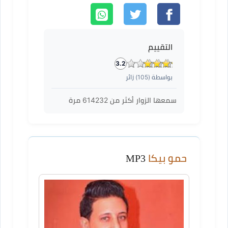
التقييم
3.2
بواسطة (
105
) زائر
سمعها الزوار أكثر من
614232
مرة
حمو بيكا
MP3