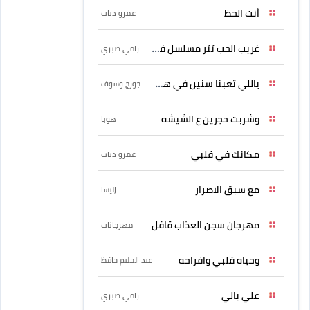
أنت الحظ
عمرو دياب
غريب الحب تتر مسلسل فرصة
رامي صبري
ياللي تعبنا سنين في هواه
جورج وسوف
وشربت حجرين ع الشيشه
هوبا
مكانك في قلبي
عمرو دياب
مع سبق الاصرار
إليسا
مهرجان سجن العذاب قافل
مهرجانات
وحياه قلبي وافراحه
عبد الحليم حافظ
علي بالي
رامي صبري