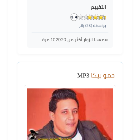
التقييم
3.4
بواسطة (
23
) زائر
سمعها الزوار أكثر من
102920
مرة
حمو بيكا
MP3