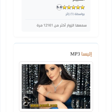
5.0
بواسطة (
1
) زائر
سمعها الزوار أكثر من
12161
مرة
إليسا
MP3