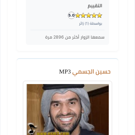
التقييم
5.0
بواسطة (
1
) زائر
سمعها الزوار أكثر من
2896
مرة
حسين الجسمي
MP3