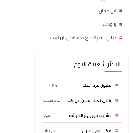
ابن عمان
يا وكت
دزلي عطرك مع مصطفى ابراهيم
الاكثر شعبية اليوم
مليون مرة احبك
وائل جسار
ياللي تعبنا سنين في هواه
جورج وسوف
وشربت حجرين ع الشيشه
هوبا
مكانك في قلبي
عمرو دياب