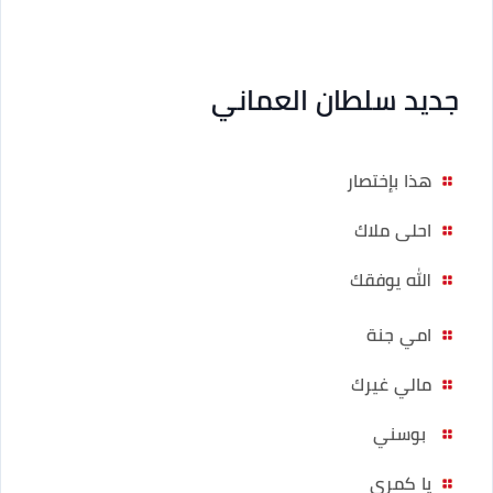
جديد سلطان العماني
هذا بإختصار
احلى ملاك
الله يوفقك
امي جنة
مالي غيرك
بوسني
يا كمري