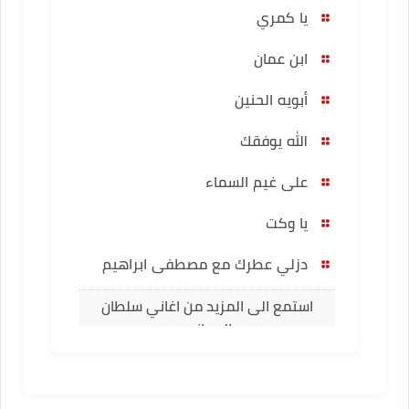
يا كمري
ابن عمان
أبويه الحنين
الله يوفقك
على غيم السماء
يا وكت
دزلي عطرك مع مصطفى ابراهيم
استمع الى المزيد من اغاني سلطان
العماني