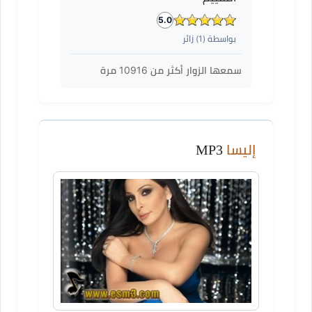
5.0
بواسطة (
1
) زائر
سمعها الزوار أكثر من
10916
مرة
إليسا
MP3