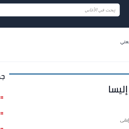
عني
جد
ليسا
إبقى