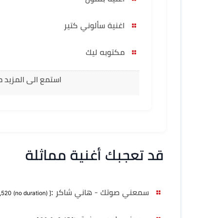
اغنية سألوني كتير
مكتوبه ليك
استمع الى المزيد م
قد تعجبك أغنية مماثلة
سمعني صوتك - هاني شاكر
:
[ MB 7,520 (no duration) ]