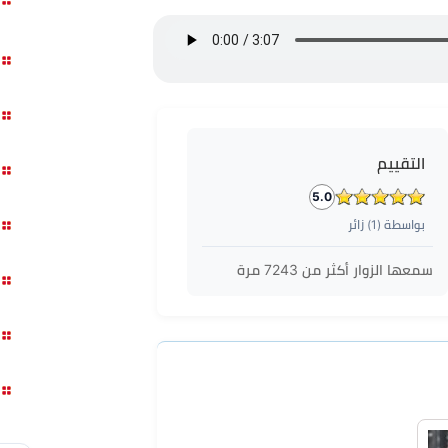
التقييم
5.0
بواسطة (
1
) زائر
سمعها الزوار أكثر من
7243
مرة