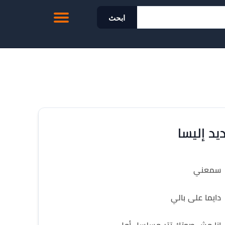
ابحث
يد إليسا
سمعني
دايما على بالي