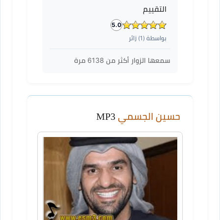
التقييم
5.0
بواسطة (
1
) زائر
سمعها الزوار أكثر من
6138
مرة
حسين الجسمي
MP3