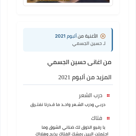
الأغنية من
ألبوم 2021
لـ حسين الجسمي
من اغانى حسين الجسمي
المزيد من ألبوم 2021
درب الشعر
دربـي ودرب الشـعر واحـد ما قـدرنا نفتـرق
فتاك
يا رفيع الذوق لك ضناني الشوق وما
احتملت البين رمشك الفتاك يذبح وهلااك