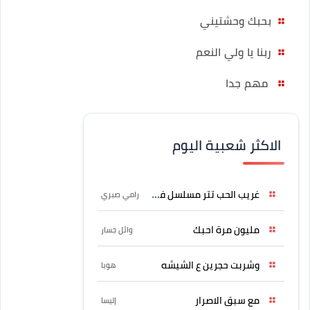
بحبك وحشتيني
ربنا يا ولي النعم
مهم جدا
الاكثر شعبية اليوم
غريب الحب تتر مسلسل فرصة
رامي صبري
مليون مرة احبك
وائل جسار
وشربت حجرين ع الشيشه
هوبا
مع سبق الاصرار
إليسا