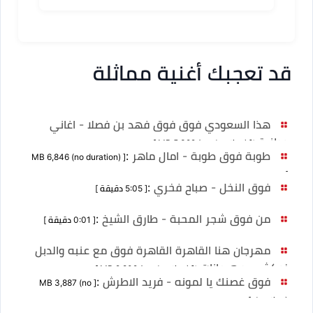
قد تعجبك أغنية مماثلة
هذا السعودي فوق فوق فهد بن فصلا - اغاني
وطنية
:
[ MB 5,392 (no duration) ]
طوبة فوق طوبة - امال ماهر
:
[ MB 6,846 (no duration)
]
فوق النخل - صباح فخري
:
[ 5:05 دقيقة ]
من فوق شجر المحبة - طارق الشيخ
:
[ 0:01 دقيقة ]
مهرجان هنا القاهرة القاهرة فوق مع عنبه والدبل
زوكش - مهرجانات
:
[ MB 2,809 (no duration) ]
فوق غصنك يا لمونه - فريد الاطرش
:
[ MB 3,887 (no
duration) ]