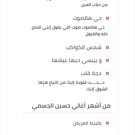
من حلات العين
حي هالصوت
حي هالصوت صوت اللي يقول إنتي الملح
كله والقبول
شمس الكواكب
و بيبسي حبها عيشها
حجة قلب
حـــجــــت قلوبنا إليك من التياعٍ هزها
الشوق إليك
من أشهر أغاني حسين الجسمي
بالبنط العريض