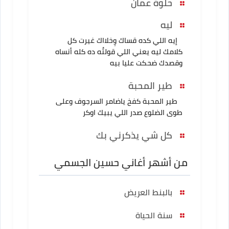
حلوة عمان
ليه
إيه اللي كده قساك وِخلااك غيرت كل
كلامك ليه يعني اللي قولتُه ده كله أنساه
وقصدك ضحكت عليا بيه
طير المحبة
طير المحبة كفخ ياضامر السرجوف وعلى
طوى الضلوع صدر اللي يبيك اوكر
كل شي يذكرني بك
من أشهر أغاني حسين الجسمي
بالبنط العريض
سنة الحياة