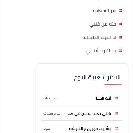
سر السعاده
حته من قلبي
اه لقيت الطبطبه
بحبك وحشتيني
الاكثر شعبية اليوم
أنت الحظ
عمرو دياب
ياللي تعبنا سنين في هواه
جورج وسوف
وشربت حجرين ع الشيشه
هوبا