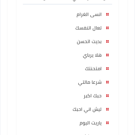
انسى الغرام
تعال اتنفسك
بديت اتحسن
هلا يرباي
امتحنتك
شرعا مالتي
حبك اكبر
ليش اني احبك
ياريت اليوم