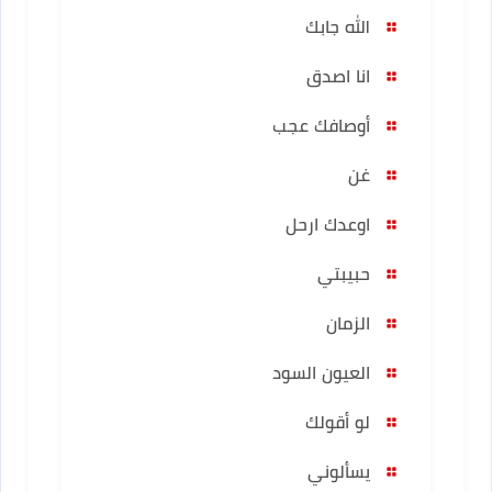
الله جابك
انا اصدق
أوصافك عجب
غن
اوعدك ارحل
حبيبتي
الزمان
العيون السود
لو أقولك
يسألوني