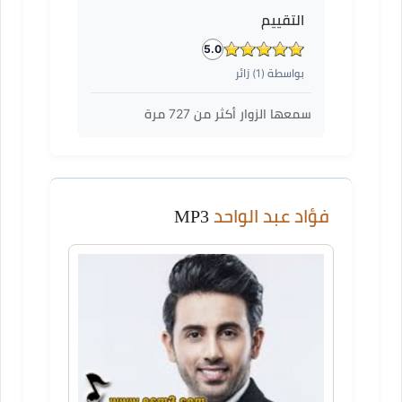
التقييم
5.0
بواسطة (
1
) زائر
سمعها الزوار أكثر من
727
مرة
فؤاد عبد الواحد
MP3