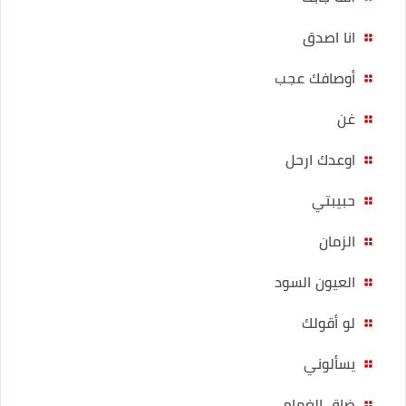
انا اصدق
أوصافك عجب
غن
اوعدك ارحل
حبيبتي
الزمان
العيون السود
لو أقولك
يسألوني
ضاق الغمام