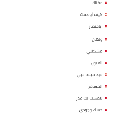
عفناك
كيف أوصفك
باختصار
ولهان
مشكلني
العيون
عيد ميلاد حبي
المسافر
تلمست لك عذر
حسك وجودي