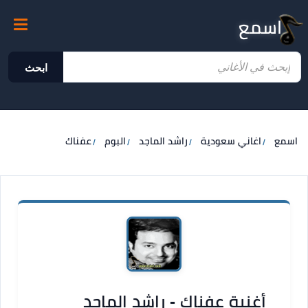
اسمع
ابحث
اسمع
اغاني سعودية
راشد الماجد
البوم
عفناك
أغنية عفناك - راشد الماجد