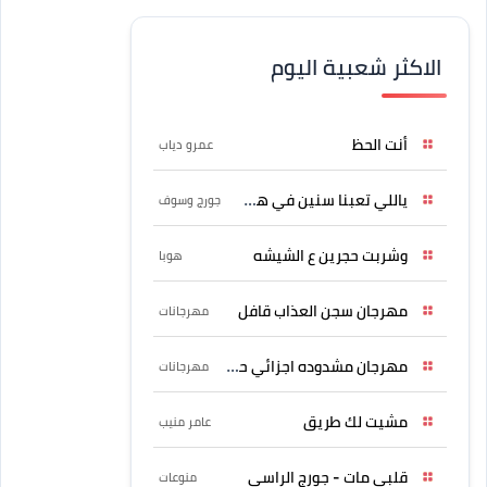
الاكثر شعبية اليوم
أنت الحظ
عمرو دياب
ياللي تعبنا سنين في هواه
جورج وسوف
وشربت حجرين ع الشيشه
هوبا
مهرجان سجن العذاب قافل
مهرجانات
مهرجان مشدوده اجزائي حربونى
مهرجانات
مشيت لك طريق
عامر منيب
قلبي مات - جورج الراسي
منوعات