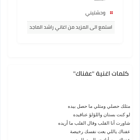
وحشتيني
استمع الى المزيد من اغاني راشد الماجد
كلمات اغنية "عفناك"
مثلك حصلي ومثلي ما حصل بيده
لو كنت بستان واللؤلؤ عناقيده
شاورت أنا القلب وقال القلب ما أريده
عفناك ياللي بعت نفسك رخيصة
عفناك يوم أنك تسالمت للبيع