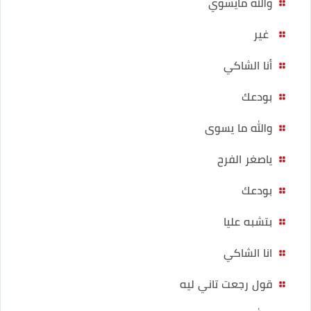
والله مايسوي
غير
أنا الشاكي
بودعك
والله ما يسوى
ياصغر الفرح
بودعك
بتشبه عليا
انا الشاكي
قول رجعت تاني ليه