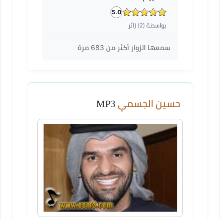
5.0
بواسطة (
2
) زائر
سمعها الزوار أكثر من
683
مرة
حسين الجسمي
MP3