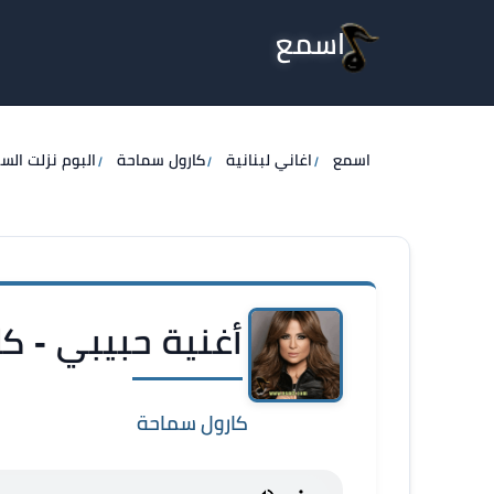
اسمع
اسمع
اغاني لبنانية
كارول سماحة
البوم نزلت الست
أغنية حبيبي - ك
كارول سماحة