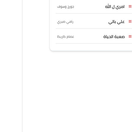
امري ل الله
جورج وسوف
علي بالي
رامي صبري
صعبة الحياة
عصام كاريكا