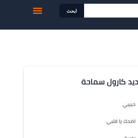
ابحث
يد كارول سماحة
حبيبي
اضحك يا قلبي