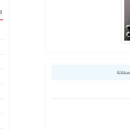
ا
 سماحة