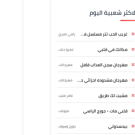
لاكثر شعبية اليوم
غريب الحب تتر مسلسل فرصة
رامي صبري
مكانك في قلبي
عمرو دياب
مهرجان سجن العذاب قافل
مهرجانات
مهرجان مشدوده اجزائي حربونى
مهرجانات
مشيت لك طريق
عامر منيب
قلبي مات - جورج الراسي
منوعات
بيحسدوني
جورج وسوف