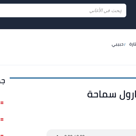
ارة
حبيبي
جد
ارول سماحة