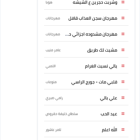
وشربت حجرين ع الشيشه
هوبا
مهرجان سجن العذاب قافل
مهرجانات
مهرجان مشدوده اجزائي حربونى
مهرجانات
مشيت لك طريق
عامر منيب
يالي نسيت الغرام
اللمبي
قلبي مات - جورج الراسي
منوعات
علي بالي
رامي صبري
عيد الحب
سلطان خليفة حقروص
الله اعلم
تامر عاشور