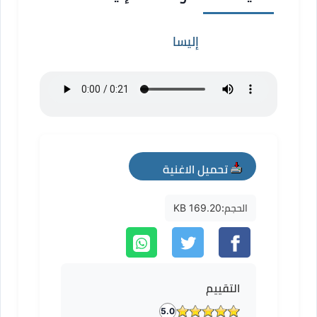
إليسا
تحميل الاغنية
mp3
الحجم:
169.20 KB
التقييم
5.0