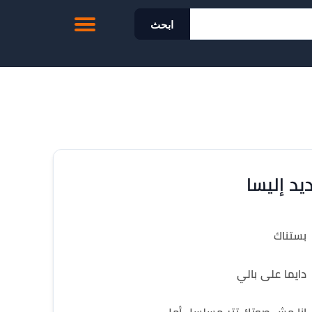
ابحث
يد إليسا
بستناك
دايما على بالي