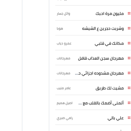
مليون مرة احبك
وائل جسار
وشربت حجرين ع الشيشه
هوبا
مكانك في قلبي
عمرو دياب
مهرجان سجن العذاب قافل
مهرجانات
مهرجان مشدوده اجزائي حربونى
مهرجانات
مشيت لك طريق
عامر منيب
أتمنى أضمك بالقلب مع حسين
اصيل هميم
علي بالي
رامي صبري