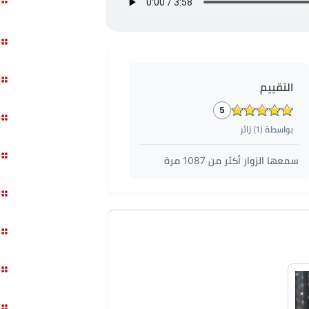
التقييم
5
بواسطة (
1
) زائر
سمعها الزوار أكثر من
1087
مرة