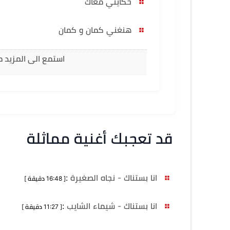
حكايتي معاك
هنغني كمان و كمان
استمع الى المزيد م
قد تعجبك أغنية مماثلة
انا بستناك - نجاه الصغيرة
:
[ 16:48 دقيقة ]
انا بستناك - شيماء الشايب
:
[ 11:27 دقيقة ]