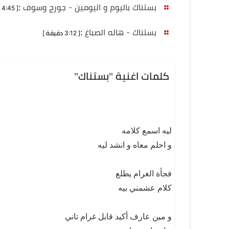
بستناك باليوم و اليومين - جورج وسوف
:
[ 4:45 دقيقة ]
بستناك - هاله الصباغ
:
[ 3:12 دقيقة ]
كلمات اغنية "بستناك"
ليه اسمع كلامه
و احلم معاه و انشد ليه
فجأة الغرام يطلع
كلام عشمني بيه
و مين عارف أكيد قابل غرام تاني