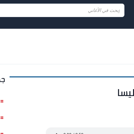
جد
ليسا