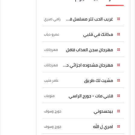
غريب الحب تتر مسلسل فرصة
رامي صبري
مكانك في قلبي
عمرو دياب
مهرجان سجن العذاب قافل
مهرجانات
مهرجان مشدوده اجزائي حربونى
مهرجانات
مشيت لك طريق
عامر منيب
قلبي مات - جورج الراسي
منوعات
بيحسدوني
جورج وسوف
امري ل الله
جورج وسوف