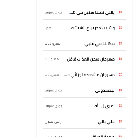
ياللي تعبنا سنين في هواه
جورج وسوف
وشربت حجرين ع الشيشه
هوبا
مكانك في قلبي
عمرو دياب
مهرجان سجن العذاب قافل
مهرجانات
مهرجان مشدوده اجزائي حربونى
مهرجانات
بيحسدوني
جورج وسوف
امري ل الله
جورج وسوف
علي بالي
رامي صبري
صعبة الحياة
عصام كاريكا