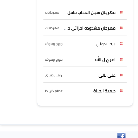
مهرجان سجن العذاب قافل
مهرجانات
مهرجان مشدوده اجزائي حربونى
مهرجانات
بيحسدوني
جورج وسوف
امري ل الله
جورج وسوف
علي بالي
رامي صبري
صعبة الحياة
عصام كاريكا