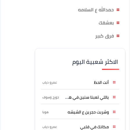
حمدالله ع السلامه
بعشقك
فرق كبير
الاكثر شعبية اليوم
أنت الحظ
عمرو دياب
ياللي تعبنا سنين في هواه
جورج وسوف
وشربت حجرين ع الشيشه
هوبا
مكانك في قلبي
عمرو دياب