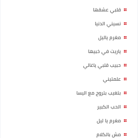
قلبي عشقها
نسيني الدنيا
مغرم ياليل
ياريت في خبيها
حبيب قلبي ياغالي
علمتيني
بتغيب بتروح مع اليسا
الحب الكبير
مغرم يا ليل
مش بالكلام