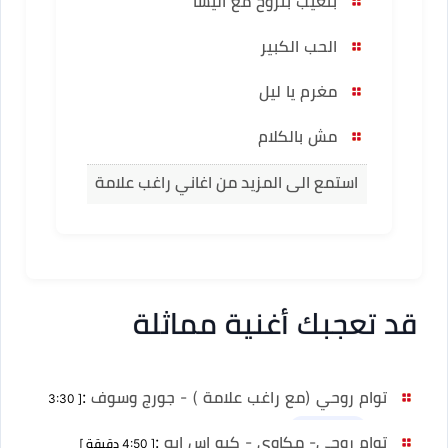
بتغيب بتروح مع اليسا
الحب الكبير
مغرم يا ليل
مش بالكلام
استمع الى المزيد من اغاني راغب علامة
قد تعجبك أغنية مماثلة
توام روحي (مع راغب علامة ) - جورج وسوف
:
[ 3:30
دقيقة ]
نسخ أخرى 1
توام روحي- مكاوي - كيو اس ايه
:
[ 4:50 دقيقة ]