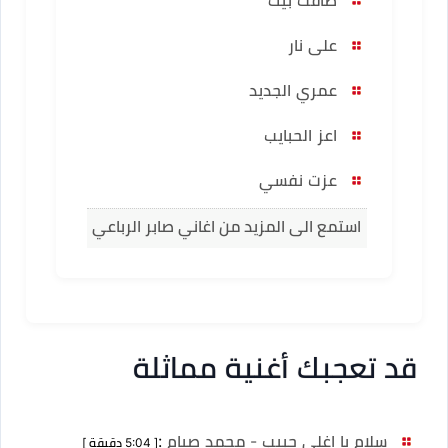
على نار
عمري الجديد
اعز الحبايب
عزت نفسي
استمع الى المزيد من اغاني صابر الرباعي
قد تعجبك أغنية مماثلة
سلام يا اغلى حبيب - محمد صيام
:
[ 5:04 دقيقة ]