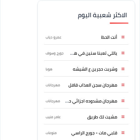
الاكثر شعبية اليوم
أنت الحظ
عمرو دياب
ياللي تعبنا سنين في هواه
جورج وسوف
وشربت حجرين ع الشيشه
هوبا
مهرجان سجن العذاب قافل
مهرجانات
مهرجان مشدوده اجزائي حربونى
مهرجانات
مشيت لك طريق
عامر منيب
قلبي مات - جورج الراسي
منوعات