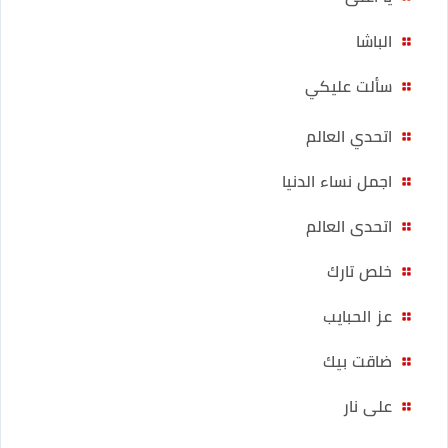
الباشا
سألت عليكي
اتحدي العالم
اجمل نساء الدنيا
اتحدى العالم
خلص تارك
عز الحبايب
ضاقت بيك
على نار