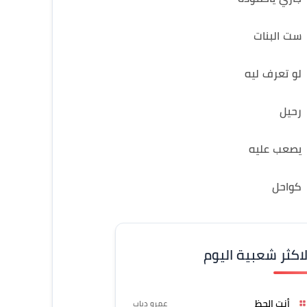
ست البنات
لو تعرف ليه
رحيل
يصعب عليه
كواحل
لاكثر شعبية اليوم
أنت الحظ
عمرو دياب