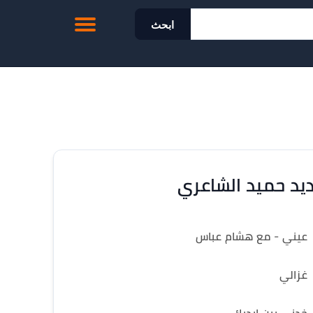
ابحث
يد حميد الشاعري
عيني - مع هشام عباس
غزالي