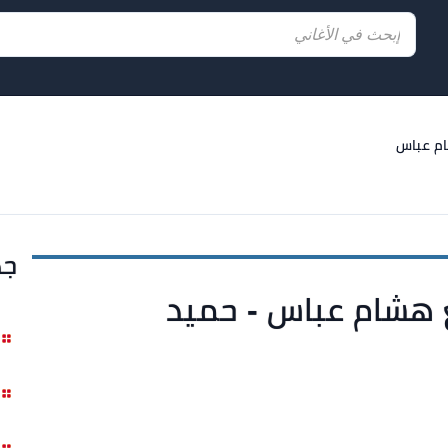
م عباس
جد
 هشام عباس - حميد