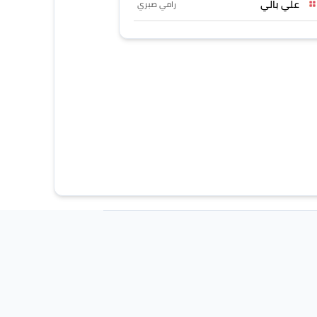
علي بالي
رامي صبري