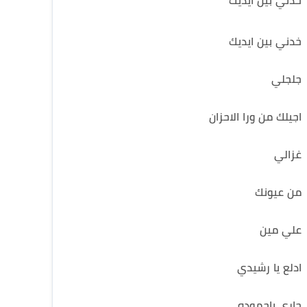
خدني بين ايديك
خدني بين ايديك
جلجلي
اجيلك من ورا الاحزان
غزالي
من عيونك
علي مين
ادلع يا رشيدي
جاري ياحموده