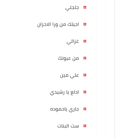
جلجلي
اجيلك من ورا الاحزان
غزالي
من عيونك
علي مين
ادلع يا رشيدي
جاري ياحموده
ست البنات