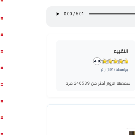
التقييم
4.8
بواسطة (
591
) زائر
سمعها الزوار أكثر من
246539
مرة