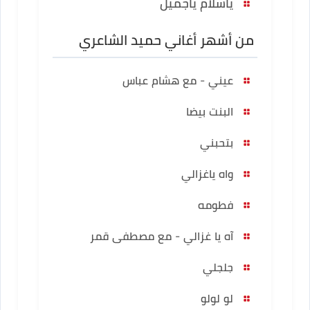
ياسلام ياجميل
من أشهر أغاني حميد الشاعري
عيني - مع هشام عباس
البنت بيضا
بتحبني
واه ياغزالي
فطومه
آه يا غزالي - مع مصطفى قمر
جلجلي
لو لولو