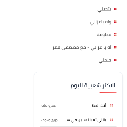
بتحبني
واه ياغزالي
فطومه
آه يا غزالي - مع مصطفى قمر
جلجلي
الاكثر شعبية اليوم
أنت الحظ
عمرو دياب
ياللي تعبنا سنين في هواه
جورج وسوف