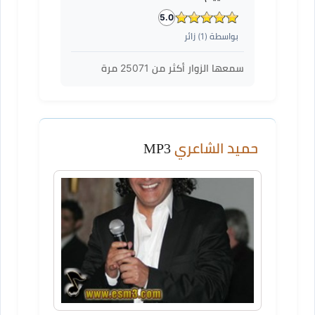
5.0
بواسطة (
1
) زائر
سمعها الزوار أكثر من
25071
مرة
حميد الشاعري
MP3