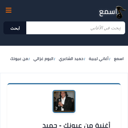
اسمع
ابحث
اسمع
أغاني ليبية
حميد الشاعري
البوم غزالي
من عيونك
أغنية من عيونك - حميد