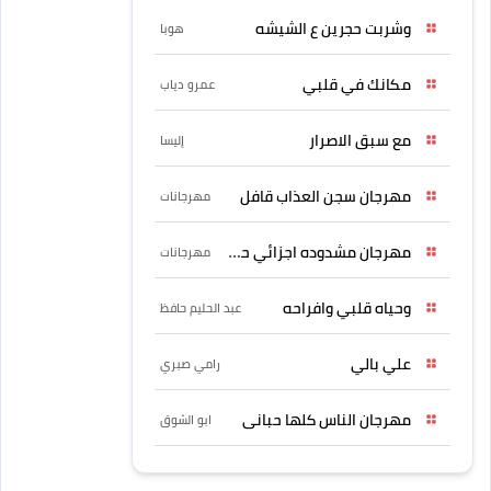
وشربت حجرين ع الشيشه
هوبا
مكانك في قلبي
عمرو دياب
مع سبق الاصرار
إليسا
مهرجان سجن العذاب قافل
مهرجانات
مهرجان مشدوده اجزائي حربونى
مهرجانات
وحياه قلبي وافراحه
عبد الحليم حافظ
علي بالي
رامي صبري
مهرجان الناس كلها حبانى
ابو الشوق