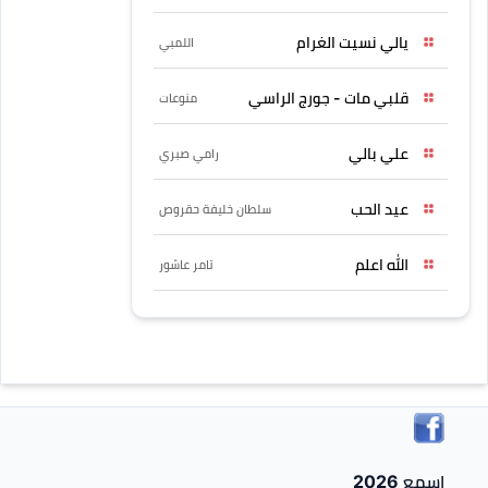
يالي نسيت الغرام
اللمبي
قلبي مات - جورج الراسي
منوعات
علي بالي
رامي صبري
عيد الحب
سلطان خليفة حقروص
الله اعلم
تامر عاشور
اسمع 2026