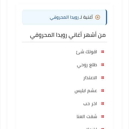
أغنية لـ
رويدا المحروقي
من أشهر أغاني رويدا المحروقي
اقولك شئ
طلع روحي
الاعتذار
عشم ابليس
اخر حب
شفت العنا