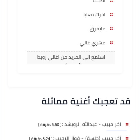
اضحك
اخرك معايا
مايفرق
مهري غالي
استمع الى المزيد من اغاني رويدا
المحروقي
قد تعجبك أغنية مماثلة
اخر حبيب - عبدالله الرويشد
:
[ 5:50 دقيقة ]
نسخ أخرى 1
اخر حبيب (جلسة) - فواز الرجيب
:
[ 8:24 دقيقة ]