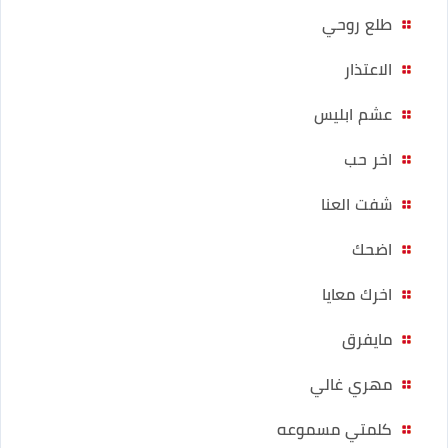
طلع روحي
الاعتذار
عشم ابليس
اخر حب
شفت العنا
اضحك
اخرك معايا
مايفرق
مهري غالي
كلمتي مسموعه