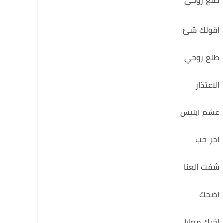
طلع روحي
اقولك شئ
طلع روحي
الاعتذار
عشم ابليس
اخر حب
شفت العنا
اضحك
اخرك معايا