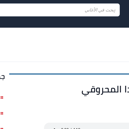
جد
دا المحروقي