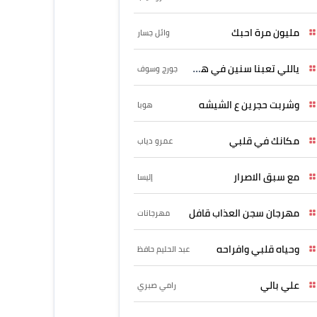
مليون مرة احبك
وائل جسار
ياللي تعبنا سنين في هواه
جورج وسوف
وشربت حجرين ع الشيشه
هوبا
مكانك في قلبي
عمرو دياب
مع سبق الاصرار
إليسا
مهرجان سجن العذاب قافل
مهرجانات
وحياه قلبي وافراحه
عبد الحليم حافظ
علي بالي
رامي صبري