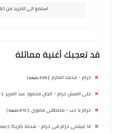
استمع الى المزيد من اغا
قد تعجبك أغنية مماثلة
حرام - محمد المازم
:
[ 5:06 دقيقة ]
خلى العيش حرام - الجان محمود عبد العزيز
:
[ 5:00 دقيقة ]
حرام يا حب - مصطفى مضوى
:
[ 6:10 دقيقة ]
انا عيشتى حرام فى حرام - شحتة كاريكا
:
[ MB 6,667 (no duration) ]