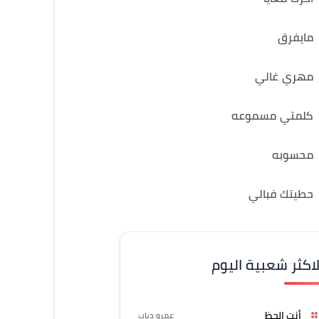
مايفرق
مهري غالي
كلمتي مسموعه
محسوبه
حطيتك فبالي
لاكثر شعبية اليوم
أنت الحظ
عمرو دياب