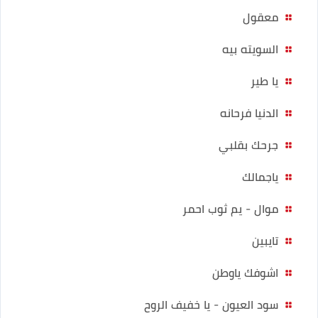
معقول
السويته بيه
يا طير
الدنيا فرحانه
جرحك بقلبي
ياجمالك
موال - يم ثوب احمر
تايبين
اشوفك ياوطن
سود العيون - يا خفيف الروح