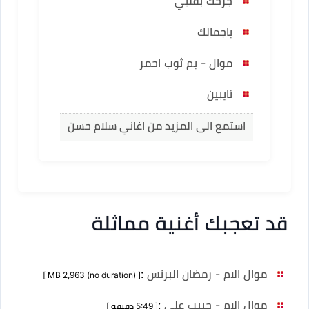
جرحك بقلبي
ياجمالك
موال - يم ثوب احمر
تايبين
استمع الى المزيد من اغاني سلام حسن
قد تعجبك أغنية مماثلة
موال الام - رمضان البرنس
:
[ MB 2,963 (no duration) ]
موال الام - حبيب علي
:
[ 5:49 دقيقة ]