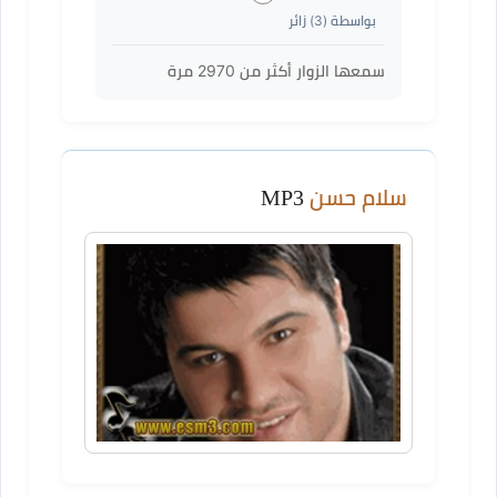
بواسطة (
3
) زائر
سمعها الزوار أكثر من
2970
مرة
سلام حسن
MP3