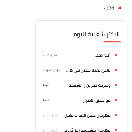
العتب
الاكثر شعبية اليوم
أنت الحظ
عمرو دياب
ياللي تعبنا سنين في هواه
جورج وسوف
وشربت حجرين ع الشيشه
هوبا
مع سبق الاصرار
إليسا
مهرجان سجن العذاب قافل
مهرجانات
مهرجان مشدوده اجزائي حربونى
مهرجانات