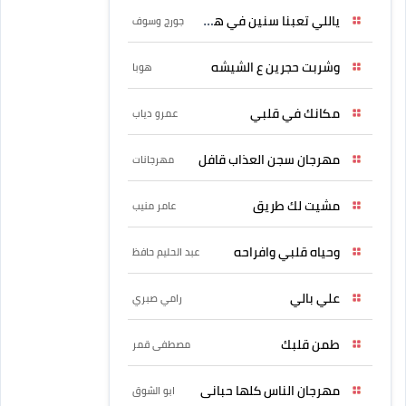
ياللي تعبنا سنين في هواه
جورج وسوف
وشربت حجرين ع الشيشه
هوبا
مكانك في قلبي
عمرو دياب
مهرجان سجن العذاب قافل
مهرجانات
مشيت لك طريق
عامر منيب
وحياه قلبي وافراحه
عبد الحليم حافظ
علي بالي
رامي صبري
طمن قلبك
مصطفى قمر
مهرجان الناس كلها حبانى
ابو الشوق