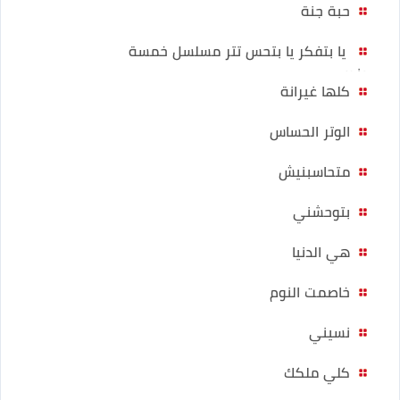
حبة جنة
يا بتفكر يا بتحس تتر مسلسل خمسة
ونص
كلها غيرانة
الوتر الحساس
متحاسبنيش
بتوحشني
هي الدنيا
خاصمت النوم
نسيني
كلي ملكك