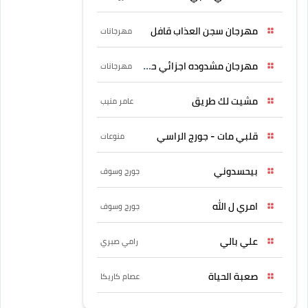
مهرجان سجن العذاب قافل
مهرجانات
مهرجان مشدوده اجزائي حربونى
مهرجانات
مشيت لك طريق
عامر منيب
قلبي مات - جورج الراسي
منوعات
بيحسدوني
جورج وسوف
امري ل الله
جورج وسوف
علي بالي
رامي صبري
صعبة الحياة
عصام كاريكا