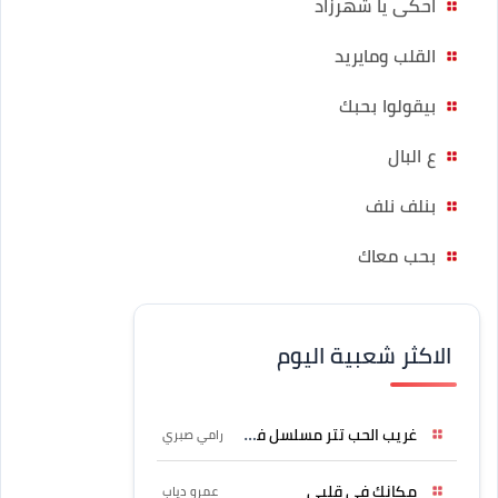
احكى يا شهرزاد
القلب ومايريد
بيقولوا بحبك
ع البال
بنلف نلف
بحب معاك
الاكثر شعبية اليوم
غريب الحب تتر مسلسل فرصة
رامي صبري
مكانك في قلبي
عمرو دياب