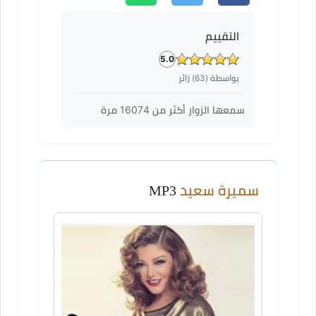
التقييم
5.0
بواسطة (
63
) زائر
سمعها الزوار أكثر من
16074
مرة
سميرة سعيد
MP3