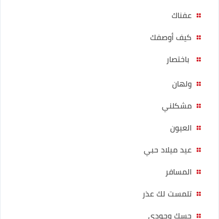
عفناك
كيف أوصفك
باختصار
ولهان
مشكلني
العيون
عيد ميلاد حبي
المسافر
تلمست لك عذر
حسك وجودي