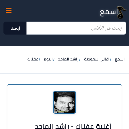
اسمع
ابحث
اسمع
اغاني سعودية
راشد الماجد
البوم
عفناك
أغنية عفناك - راشد الماجد