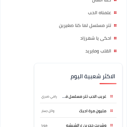
علمناه الحب
تتر مسلسل لما كنا صغيرين
احكى يا شهرزاد
القلب ومايريد
الاكثر شعبية اليوم
غريب الحب تتر مسلسل فرصة
رامي صبري
مليون مرة احبك
وائل جسار
وشربت حجرين ع الشيشه
هوبا