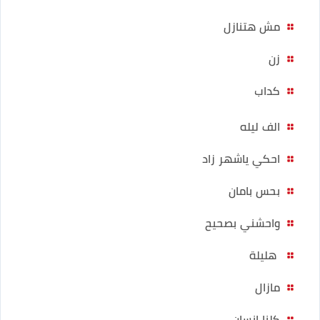
مش هتنازل
زن
كداب
الف ليله
احكي ياشهر زاد
بحس بامان
واحشني بصحيح
هليلة
مازال
كلنا انسان