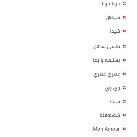
خويا خويا
شيطان
شيدا
ماشي ساهل
بسلامه يا يما
عمري عمري
وي وي
شيدا
شوكولاته
Mon Amour