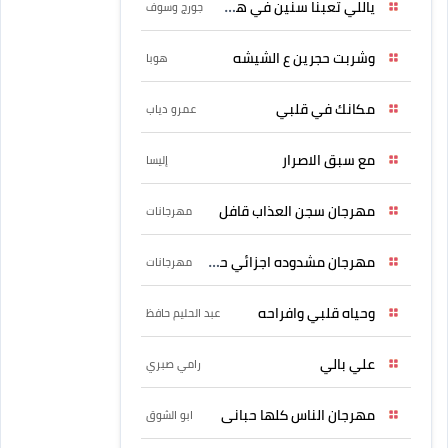
ياللي تعبنا سنين في هواه
جورج وسوف
وشربت حجرين ع الشيشه
هوبا
مكانك في قلبي
عمرو دياب
مع سبق الاصرار
إليسا
مهرجان سجن العذاب قافل
مهرجانات
مهرجان مشدوده اجزائي حربونى
مهرجانات
وحياه قلبي وافراحه
عبد الحليم حافظ
علي بالي
رامي صبري
مهرجان الناس كلها حبانى
ابو الشوق