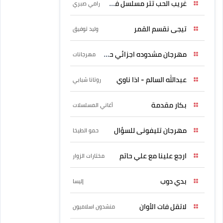
غريب الحب تتر مسلسل فرصة
رامي صبري
تيجى نقسم القمر
وليد توفيق
مهرجان مشدوده اجزائي حربونى
مهرجانات
عبدالله السالم - اذا ناوي
روتانا شبابي
بكار مقدمة
أغاني المسلسلات
مهرجان تليفونى للسؤال
حمو الطيخا
ارجع علينا مع علي حاتم
مختارات الزوار
بدي دوب
إليسا
لاتقل فات الأوان
منشدون اسلاميون