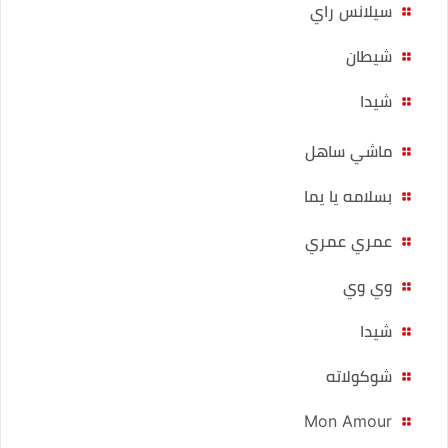
سيلانس راي
شيطان
شيدا
ماشي ساهل
بسلامه يا يما
عمري عمري
وي وي
شيدا
شوكولاته
Mon Amour