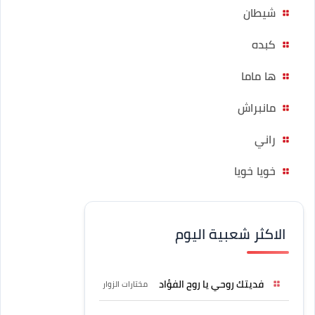
شيطان
كبده
ها ماما
مانبراش
راني
خويا خويا
الاكثر شعبية اليوم
فديتك روحي يا روح الفؤاد
مختارات الزوار