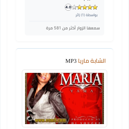
4.0
بواسطة (
1
) زائر
سمعها الزوار أكثر من
581
مرة
الشابة ماريا
MP3