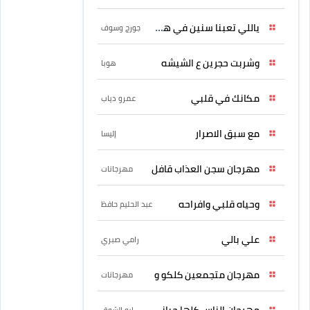
ياللي تعبنا سنين في هواه
جورج وسوف
وشربت حجرين ع الشيشه
هوبا
مكانك في قلبي
عمرو دياب
مع سبق الاصرار
إليسا
مهرجان سجن العذاب قافل
مهرجانات
وحياه قلبي وافراحه
عبد الحليم حافظ
علي بالي
رامي صبري
مهرجان متجمعين كلكو و
مهرجانات
مهرجان الناس كلها حبانى
ابو الشوق