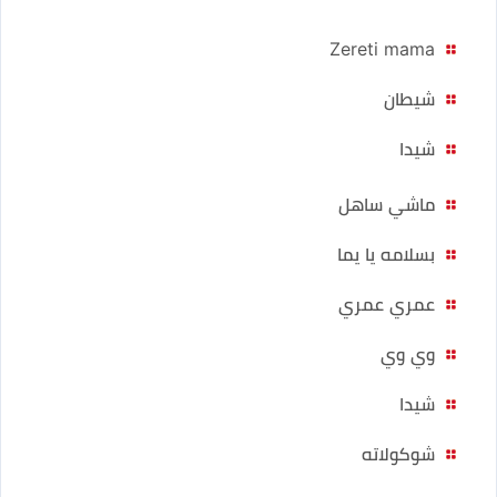
Zereti mama
شيطان
شيدا
ماشي ساهل
بسلامه يا يما
عمري عمري
وي وي
شيدا
شوكولاته