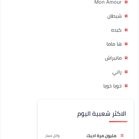
Mon Amour
شيطان
كبده
ها ماما
مانبراش
راني
خويا خويا
الاكثر شعبية اليوم
مليون مرة احبك
وائل جسار