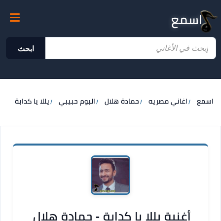
اسمع
ابحث
اسمع
اغاني مصريه
حمادة هلال
البوم حبيبي
يللا يا كدابة
أغنية يللا يا كدابة - حمادة هلال