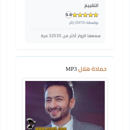
التقييم
5.0
بواسطة (
3570
) زائر
سمعها الزوار أكثر من
32535
مرة
حمادة هلال
MP3