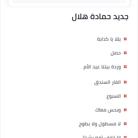
جديد حمادة هلال
يللا يا كدابة
حصل
وردة بيتنا عيد الأم
الفار السندق
السبوع
وبحس معاك
لا مسطول ولا بطوح
انا خايف (مع بشرا)