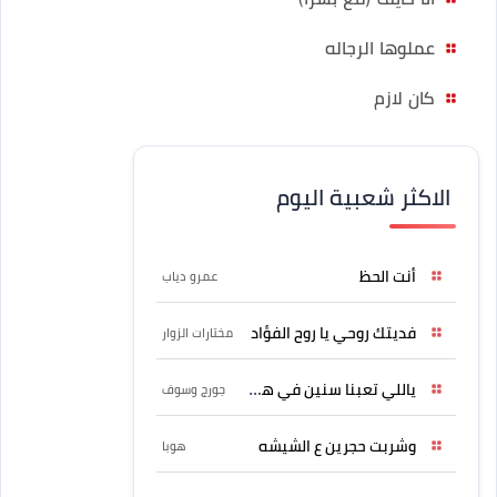
عملوها الرجاله
كان لازم
الاكثر شعبية اليوم
أنت الحظ
عمرو دياب
فديتك روحي يا روح الفؤاد
مختارات الزوار
ياللي تعبنا سنين في هواه
جورج وسوف
وشربت حجرين ع الشيشه
هوبا