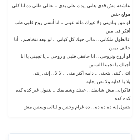
عاشقه مش قدى هاتى إيدك على يدى .. تعالى طلى ده انا كلى
مولع حنين
لو مين ينادينى ولا غيرك ماله عينى .. انا أنسى روح قلبى طب
أفكر فى مين
عالطول ملكانى .. مالى حبك كل كيانى .. لو نبعد نتخاصم .. أنا
حالف يمين
لو أروح وتروحى .. انا حاقفل قلبى و روحى .. يا تجينى يا انا
أجيلك يا تجيبنا السنين
انتى كنتى بتحنى .. دايبه أكتر منى .. لا لا .. إنتى إنتى
يلا يا كدابه ولا نص إجابه
فاكرانى مش شايفك .. عينك وشفايفك .. بتقول غير كده كده
كده كده
بتقول إيه ده ده ده .. ده غرام وحنين و ليالى وسنين مش