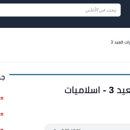
ات العيد 3
جد
لاميات