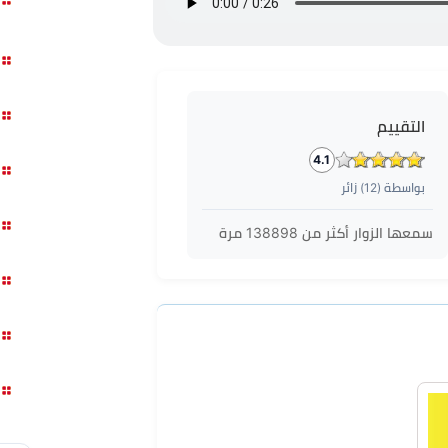
التقييم
4.1
بواسطة (
12
) زائر
سمعها الزوار أكثر من
138898
مرة