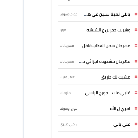
ياللي تعبنا سنين في هواه
جورج وسوف
وشربت حجرين ع الشيشه
هوبا
مهرجان سجن العذاب قافل
مهرجانات
مهرجان مشدوده اجزائي حربونى
مهرجانات
مشيت لك طريق
عامر منيب
قلبي مات - جورج الراسي
منوعات
امري ل الله
جورج وسوف
علي بالي
رامي صبري