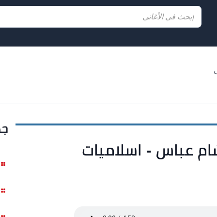
جد
م عباس - اسلاميات