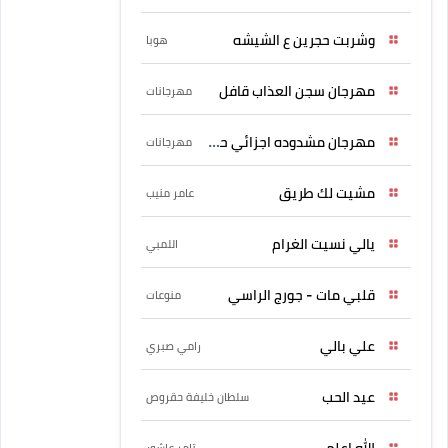
وشربت حجرين ع الشيشه
هوبا
مهرجان سجن العذاب قافل
مهرجانات
مهرجان مشدوده اجزائي حربونى
مهرجانات
مشيت لك طريق
عامر منيب
يالي نسيت الغرام
اللمبي
قلبي مات - جورج الراسي
منوعات
علي بالي
رامي صبري
عيد الحب
سلطان خليفة حقروص
الله اعلم
تامر عاشور