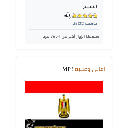
التقييم
4.8
بواسطة (
35
) زائر
سمعها الزوار أكثر من
8954
مرة
اغاني وطنية
MP3