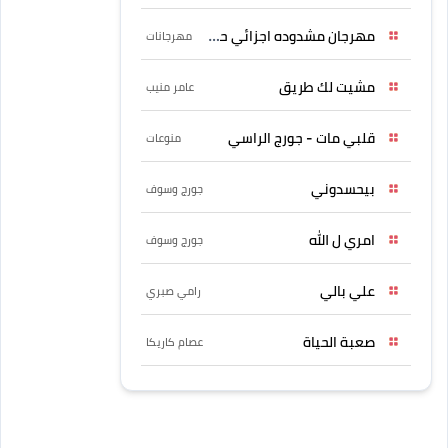
مهرجان مشدوده اجزائي حربونى
مهرجانات
مشيت لك طريق
عامر منيب
قلبي مات - جورج الراسي
منوعات
بيحسدوني
جورج وسوف
امري ل الله
جورج وسوف
علي بالي
رامي صبري
صعبة الحياة
عصام كاريكا