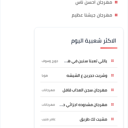
مهرجان احسن ناس
مهرجان جيشنا عظيم
الاكثر شعبية اليوم
ياللي تعبنا سنين في هواه
جورج وسوف
وشربت حجرين ع الشيشه
هوبا
مهرجان سجن العذاب قافل
مهرجانات
مهرجان مشدوده اجزائي حربونى
مهرجانات
مشيت لك طريق
عامر منيب