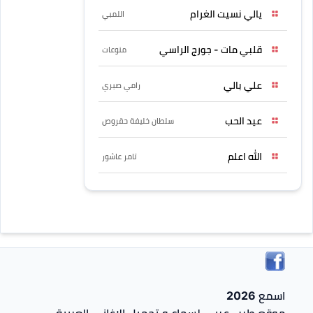
يالي نسيت الغرام
اللمبي
قلبي مات - جورج الراسي
منوعات
علي بالي
رامي صبري
عيد الحب
سلطان خليفة حقروص
الله اعلم
تامر عاشور
اسمع 2026
موقع طرب عربي لسماع و تحميل الاغاني العربية