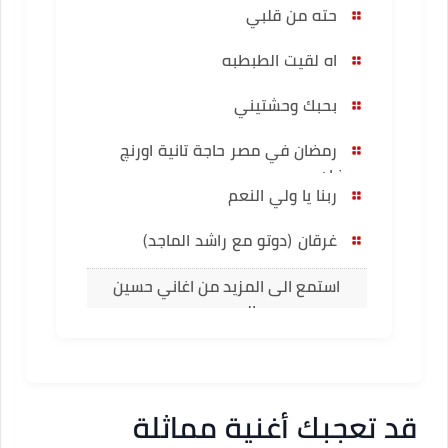
حته من قلبي
اه لقيت الطبطبه
بحبك وحشتيني
رمضان في مصر حاجة تانية اورنچ
رمضان
ربنا يا ولي النعم
غرقان (دوتو مع راشد الماجد)
استمع الى المزيد من اغاني حسين
الجسمي
قد تعجبك أغنية مماثلة