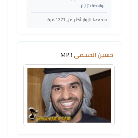
بواسطة (
1
) زائر
سمعها الزوار أكثر من
1371
مرة
حسين الجسمي
MP3