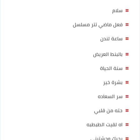
سلام
فعل ماضي تتر مسلسل
ساعة لندن
بالبنط العريض
سنة الحياة
بشرة خير
سر السعاده
حته من قلبي
اه لقيت الطبطبه
بحبك وحشتيني