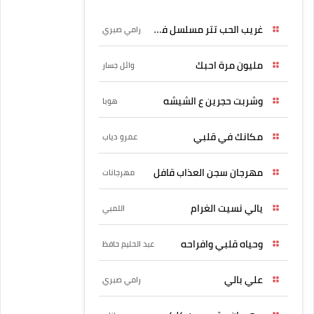
غريب الحب تتر مسلسل فرصة
رامي صبري
مليون مرة احبك
وائل جسار
وشربت حجرين ع الشيشه
هوبا
مكانك في قلبي
عمرو دياب
مهرجان سجن العذاب قافل
مهرجانات
يالي نسيت الغرام
اللمبي
وحياه قلبي وافراحه
عبد الحليم حافظ
علي بالي
رامي صبري