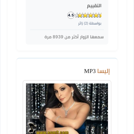
التقييم
4.5
بواسطة (
2
) زائر
سمعها الزوار أكثر من
8939
مرة
إليسا
MP3